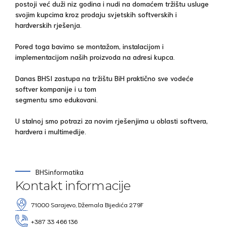
postoji već duži niz godina i nudi na domaćem tržištu usluge
svojim kupcima kroz prodaju svjetskih softverskih i
hardverskih rješenja.
Pored toga bavimo se montažom, instalacijom i
implementacijom naših proizvoda na adresi kupca.
Danas BHSI zastupa na tržištu BiH praktično sve vodeće
softver kompanije i u tom
segmentu smo edukovani.
U stalnoj smo potrazi za novim rješenjima u oblasti softvera,
hardvera i multimedije.
BHSinformatika
Kontakt informacije
71000 Sarajevo, Džemala Bijedića 279F
+387 33 466 136