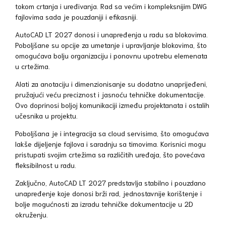
tokom crtanja i uređivanja. Rad sa većim i kompleksnijim DWG
fajlovima sada je pouzdaniji i efikasniji.
AutoCAD LT 2027 donosi i unapređenja u radu sa blokovima.
Poboljšane su opcije za umetanje i upravljanje blokovima, što
omogućava bolju organizaciju i ponovnu upotrebu elemenata
u crtežima.
Alati za anotaciju i dimenzionisanje su dodatno unaprijeđeni,
pružajući veću preciznost i jasnoću tehničke dokumentacije.
Ovo doprinosi boljoj komunikaciji između projektanata i ostalih
učesnika u projektu.
Poboljšana je i integracija sa cloud servisima, što omogućava
lakše dijeljenje fajlova i saradnju sa timovima. Korisnici mogu
pristupati svojim crtežima sa različitih uređaja, što povećava
fleksibilnost u radu.
Zaključno, AutoCAD LT 2027 predstavlja stabilno i pouzdano
unapređenje koje donosi brži rad, jednostavnije korištenje i
bolje mogućnosti za izradu tehničke dokumentacije u 2D
okruženju.