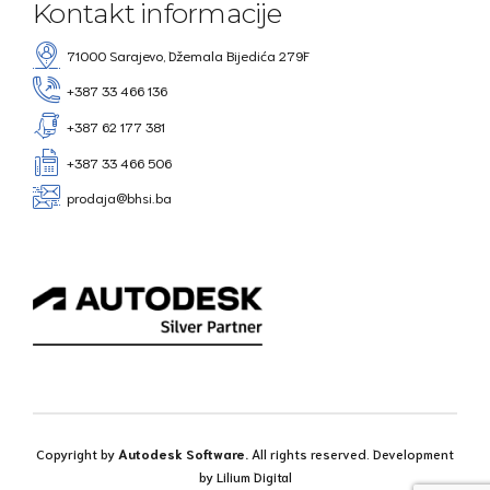
Kontakt informacije
71000 Sarajevo, Džemala Bijedića 279F
+387 33 466 136
+387 62 177 381
+387 33 466 506
prodaja@bhsi.ba
Copyright by
Autodesk Software.
All rights reserved. Development
by
Lilium Digital