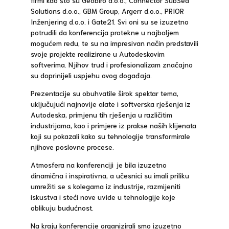
firmi kao što su Geobiro d.o.o., Connector SubSea
Solutions d.o.o., GBM Group, Argerr d.o.o., PRIOR
Inženjering d.o.o. i Gate21. Svi oni su se izuzetno
potrudili da konferencija protekne u najboljem
mogućem redu, te su na impresivan način predstavili
svoje projekte realizirane u Autodeskovim
softverima. Njihov trud i profesionalizam značajno
su doprinijeli uspjehu ovog događaja.
Prezentacije su obuhvatile širok spektar tema,
uključujući najnovije alate i softverska rješenja iz
Autodeska, primjenu tih rješenja u različitim
industrijama, kao i primjere iz prakse naših klijenata
koji su pokazali kako su tehnologije transformirale
njihove poslovne procese.
Atmosfera na konferenciji je bila izuzetno
dinamična i inspirativna, a učesnici su imali priliku
umrežiti se s kolegama iz industrije, razmijeniti
iskustva i steći nove uvide u tehnologije koje
oblikuju budućnost.
Na kraju konferencije organizirali smo izuzetno