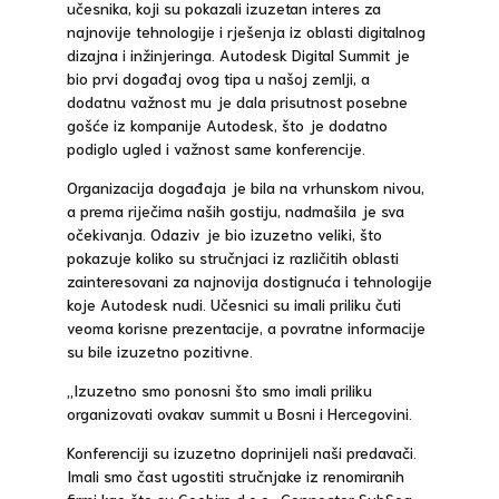
učesnika, koji su pokazali izuzetan interes za
najnovije tehnologije i rješenja iz oblasti digitalnog
dizajna i inžinjeringa. Autodesk Digital Summit je
bio prvi događaj ovog tipa u našoj zemlji, a
dodatnu važnost mu je dala prisutnost posebne
gošće iz kompanije Autodesk, što je dodatno
podiglo ugled i važnost same konferencije.
Organizacija događaja je bila na vrhunskom nivou,
a prema riječima naših gostiju, nadmašila je sva
očekivanja. Odaziv je bio izuzetno veliki, što
pokazuje koliko su stručnjaci iz različitih oblasti
zainteresovani za najnovija dostignuća i tehnologije
koje Autodesk nudi. Učesnici su imali priliku čuti
veoma korisne prezentacije, a povratne informacije
su bile izuzetno pozitivne.
„Izuzetno smo ponosni što smo imali priliku
organizovati ovakav summit u Bosni i Hercegovini.
Konferenciji su izuzetno doprinijeli naši predavači.
Imali smo čast ugostiti stručnjake iz renomiranih